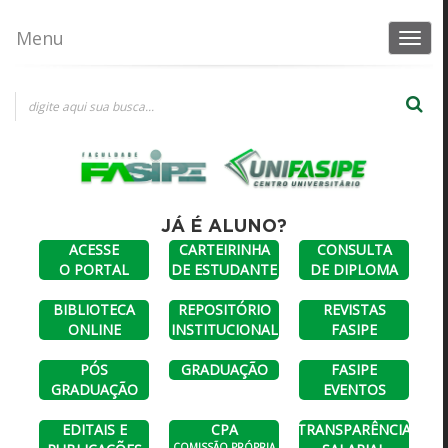
Menu
Toggle
navigat
×
×
Escolha uma opção
Consultas a diplomas
DIPLOMAS
CONSULTA AO
FASIPE SINOP
UNIFASIPE
JÁ É ALUNO?
ANTERIORES A
DIPLOMA
ACESSE
CARTEIRINHA
CONSULTA
JULHO DE 2023
DIGITAL
O PORTAL
DE ESTUDANTE
DE DIPLOMA
BIBLIOTECA
REPOSITÓRIO
REVISTAS
ONLINE
INSTITUCIONAL
FASIPE
PÓS
GRADUAÇÃO
FASIPE
GRADUAÇÃO
EVENTOS
EDITAIS E
CPA
TRANSPARÊNCIA
COMISSÃO PRÓPRIA