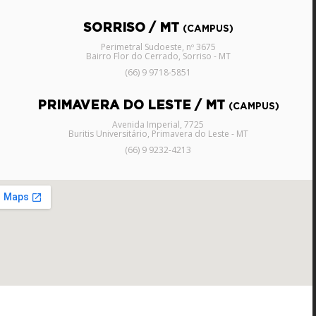
SORRISO / MT
(CAMPUS)
Perimetral Sudoeste, nº 3675
Bairro Flor do Cerrado, Sorriso - MT
(66) 9 9718-5851
PRIMAVERA DO LESTE / MT
(CAMPUS)
Avenida Imperial, 7725
Buritis Universitário, Primavera do Leste - MT
(66) 9 9232-4213