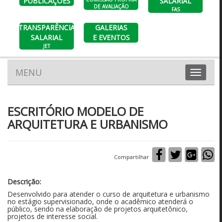
PUBLICAÇÕES
SALARIAL
DE AVALIAÇÃO
FAS
TRANSPARÊNCIA
GALERIAS
SALARIAL
E EVENTOS
JET
MENU
Toggle
navigation
ESCRITÓRIO MODELO DE
ARQUITETURA E URBANISMO
Compartilhar
Descrição:
Desenvolvido para atender o curso de arquitetura e urbanismo
no estágio supervisionado, onde o acadêmico atenderá o
público, sendo na elaboração de projetos arquitetônico,
projetos de interesse social.