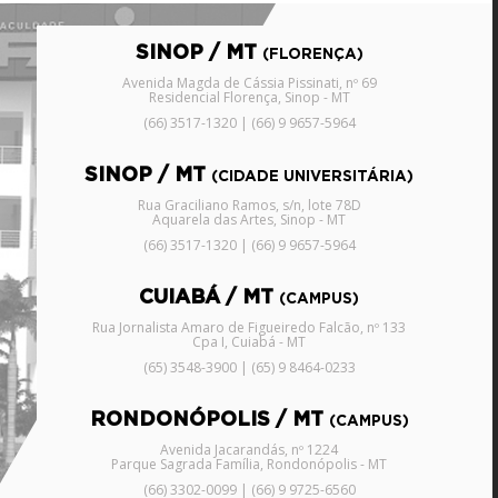
SINOP / MT
(FLORENÇA)
Avenida Magda de Cássia Pissinati, nº 69
Residencial Florença, Sinop - MT
(66) 3517-1320 | (66) 9 9657-5964
SINOP / MT
(CIDADE UNIVERSITÁRIA)
Rua Graciliano Ramos, s/n, lote 78D
Aquarela das Artes, Sinop - MT
(66) 3517-1320 | (66) 9 9657-5964
CUIABÁ / MT
(CAMPUS)
Rua Jornalista Amaro de Figueiredo Falcão, nº 133
Cpa I, Cuiabá - MT
(65) 3548-3900 | (65) 9 8464-0233
RONDONÓPOLIS / MT
(CAMPUS)
Avenida Jacarandás, nº 1224
Parque Sagrada Família, Rondonópolis - MT
(66) 3302-0099 | (66) 9 9725-6560