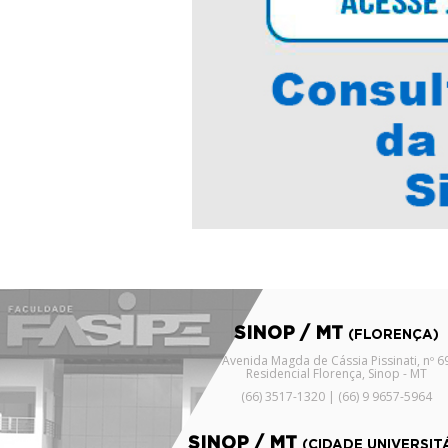
SINOP / MT
(FLORENÇA)
Avenida Magda de Cássia Pissinati, nº 6
Residencial Florença, Sinop - MT
(66) 3517-1320 | (66) 9 9657-5964
SINOP / MT
(CIDADE UNIVERSIT