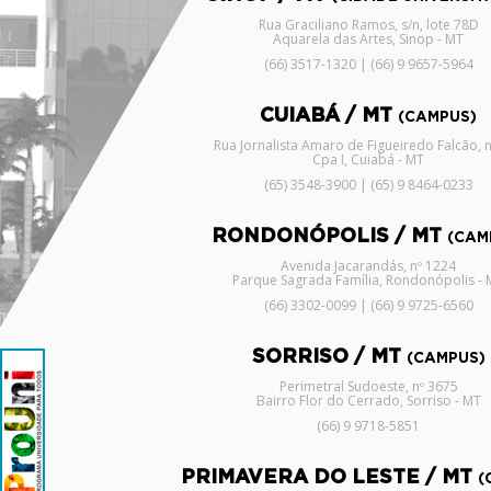
Rua Graciliano Ramos, s/n, lote 78D
Aquarela das Artes, Sinop - MT
(66) 3517-1320 | (66) 9 9657-5964
CUIABÁ / MT
(CAMPUS)
Rua Jornalista Amaro de Figueiredo Falcão, 
Cpa I, Cuiabá - MT
(65) 3548-3900 | (65) 9 8464-0233
RONDONÓPOLIS / MT
(CAM
Avenida Jacarandás, nº 1224
Parque Sagrada Família, Rondonópolis - 
(66) 3302-0099 | (66) 9 9725-6560
SORRISO / MT
(CAMPUS)
Perimetral Sudoeste, nº 3675
Bairro Flor do Cerrado, Sorriso - MT
(66) 9 9718-5851
PRIMAVERA DO LESTE / MT
(