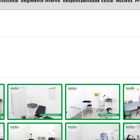
titucional
Regimento Interno
Responsabilidade Social
Núcleos
Pr