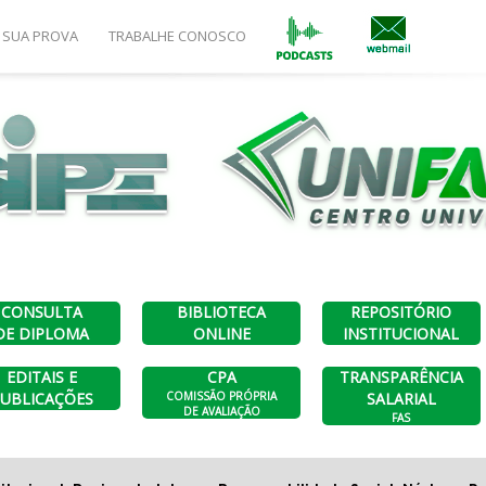
 SUA PROVA
TRABALHE CONOSCO
a uma opção
Consultas a diplomas
PLOMAS ANTERIORES A
CONSULTA A
FASIPE SINOP
UNIFASIPE
JULHO DE 2023
DIPLOMA DIGIT
CONSULTA
BIBLIOTECA
REPOSITÓRIO
DE DIPLOMA
ONLINE
INSTITUCIONAL
EDITAIS E
CPA
TRANSPARÊNCIA
UBLICAÇÕES
COMISSÃO PRÓPRIA
SALARIAL
DE AVALIAÇÃO
FAS